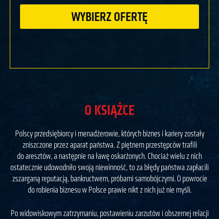
WYBIERZ OFERTĘ
O KSIĄŻCE
Polscy przedsiębiorcy i menadżerowie, których biznes i kariery zostały
zniszczone przez aparat państwa. Z piętnem przestępców trafili
do aresztów, a następnie na ławę oskarżonych. Chociaż wielu z nich
ostatecznie udowodniło swoją niewinność, to za błędy państwa zapłacili
zszarganą reputacją, bankructwem, próbami samobójczymi. O powrocie
do robienia biznesu w Polsce prawie nikt z nich już nie myśli.
Po widowiskowym zatrzymaniu, postawieniu zarzutów i obszernej relacji