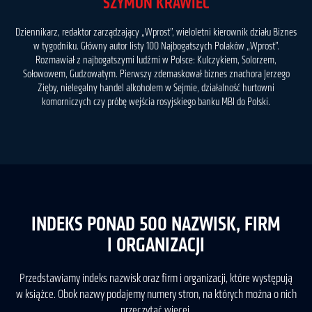
SZYMON KRAWIEC
Dziennikarz, redaktor zarządzający „Wprost”, wieloletni kierownik działu Biznes
w tygodniku. Główny autor listy 100 Najbogatszych Polaków „Wprost”.
Rozmawiał z najbogatszymi ludźmi w Polsce: Kulczykiem, Solorzem,
Sołowowem, Gudzowatym. Pierwszy zdemaskował biznes znachora Jerzego
Zięby, nielegalny handel alkoholem w Sejmie, działalność hurtowni
komorniczych czy próbę wejścia rosyjskiego banku MBI do Polski.
INDEKS PONAD 500 NAZWISK, FIRM
I ORGANIZACJI
Przedstawiamy indeks nazwisk oraz firm i organizacji, które występują
w książce. Obok nazwy podajemy numery stron, na których można o nich
przeczytać więcej.