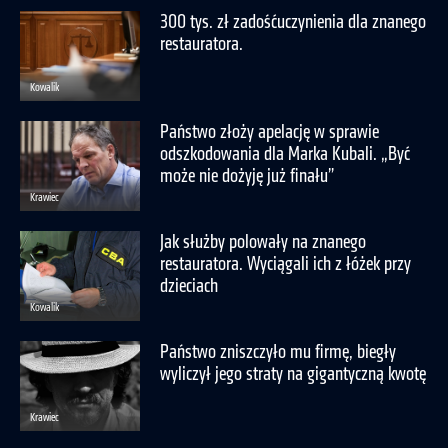
300 tys. zł zadośćuczynienia dla znanego
restauratora.
Kowalik
Państwo złoży apelację w sprawie
odszkodowania dla Marka Kubali. „Być
może nie dożyję już finału”
Krawiec
Jak służby polowały na znanego
restauratora. Wyciągali ich z łóżek przy
dzieciach
Kowalik
Państwo zniszczyło mu firmę, biegły
wyliczył jego straty na gigantyczną kwotę
Krawiec