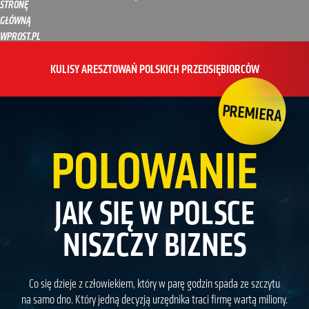
STRONĘ
GŁÓWNĄ
WPROST.PL
KULISY ARESZTOWAŃ POLSKICH PRZEDSIĘBIORCÓW
PREMIERA
POLOWANIE
JAK SIĘ W POLSCE
NISZCZY BIZNES
Co się dzieje z człowiekiem, który w parę godzin spada ze szczytu
na samo dno. Który jedną decyzją urzędnika traci firmę wartą miliony.