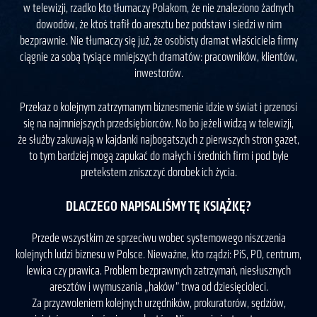
w telewizji, rzadko kto tłumaczy Polakom, że nie znaleziono żadnych
dowodów, że ktoś trafił do aresztu bez podstaw i siedzi w nim
bezprawnie. Nie tłumaczy się już, że osobisty dramat właściciela firmy
ciągnie za sobą tysiące mniejszych dramatów: pracowników, klientów,
inwestorów.
Przekaz o kolejnym zatrzymanym biznesmenie idzie w świat i przenosi
się na najmniejszych przedsiębiorców. No bo jeżeli widzą w telewizji,
że służby zakuwają w kajdanki najbogatszych z pierwszych stron gazet,
to tym bardziej mogą zapukać do małych i średnich firm i pod byle
pretekstem zniszczyć dorobek ich życia.
DLACZEGO NAPISALIŚMY TĘ KSIĄŻKĘ?
Przede wszystkim ze sprzeciwu wobec systemowego niszczenia
kolejnych ludzi biznesu w Polsce. Nieważne, kto rządzi: PiS, PO, centrum,
lewica czy prawica. Problem bezprawnych zatrzymań, niesłusznych
aresztów i wymuszania „haków” trwa od dziesięcioleci.
Za przyzwoleniem kolejnych urzędników, prokuratorów, sędziów,