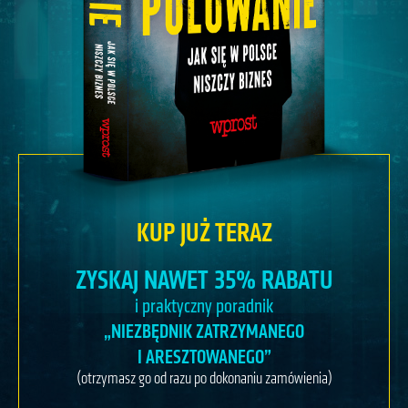
KUP JUŻ TERAZ
ZYSKAJ NAWET 35% RABATU
i praktyczny poradnik
„NIEZBĘDNIK ZATRZYMANEGO
I ARESZTOWANEGO”
(otrzymasz go od razu po dokonaniu zamówienia)